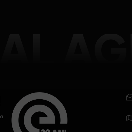
TAL A
!
tă