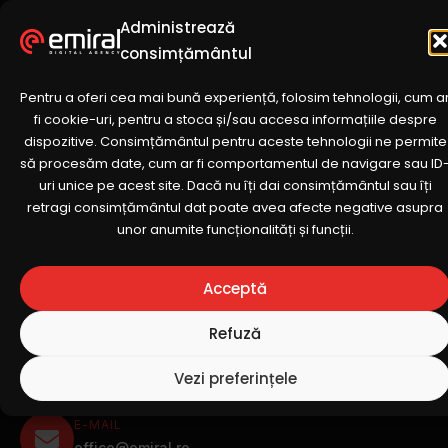
Administrează
Meniu
consimțământul
Pentru a oferi cea mai bună experiență, folosim tehnologii, cum a
DATE DE CONTACT
fi cookie-uri, pentru a stoca și/sau accesa informațiile despre
dispozitive. Consimțământul pentru aceste tehnologii ne permite
Hai să discutăm
să procesăm date, cum ar fi comportamentul de navigare sau ID
uri unice pe acest site. Dacă nu îți dai consimțământul sau îți
Ne puteți contacta prin mijloacele de mai jos sau
retragi consimțământul dat poate avea afecte negative asupra
puteți folosi formularul de contact de pe această
unor anumite funcționalități și funcții.
pagină.
Acceptă
VINO ÎN VIZITĂ
Str. Petru Rareș, nr. 15, Ap. 01, ELA Victoriei,
Refuză
Sector 1, București
RELAȚII CU CLIENȚII
Vezi preferințele
0751364725
E-MAIL
office@emiral.ro