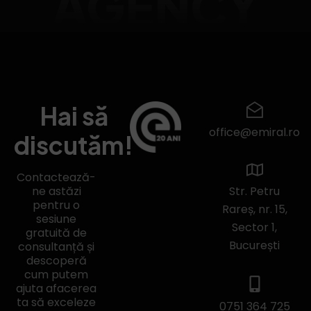
AGENCY
Hai să
office@emiral.ro
discutăm!
Contactează-
ne astăzi
Str. Petru
pentru o
Rareș, nr. 15,
sesiune
Sector 1,
gratuită de
București
consultanță și
descoperă
cum putem
ajuta afacerea
ta să exceleze
0751 364 725