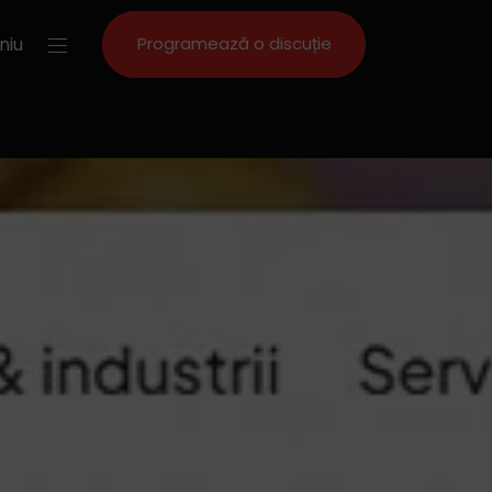
niu
Programează o discuție