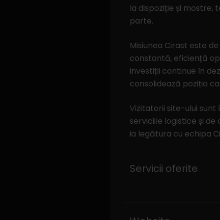
la dispoziție și mostre,
parte.
Misiunea Cirast este de 
constantă, eficiență op
investiții continue în d
consolidează poziția ca
Vizitatorii site-ului sun
serviciile logistice și 
ia legătura cu echipa C
Servicii oferite