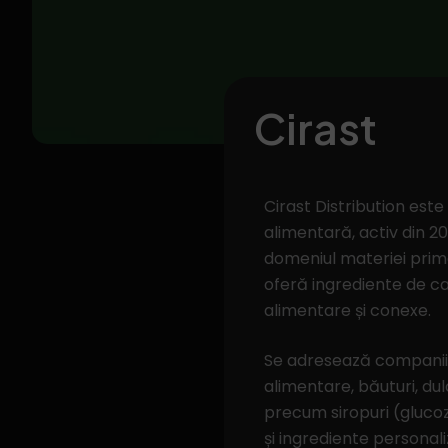
Cirast
Cirast Distribution este
alimentară, activ din 20
domeniul materiei prime
oferă ingrediente de cal
alimentare și conexe.
Se adresează companiilo
alimentare, băuturi, du
precum siropuri (glucoz
și ingrediente personali