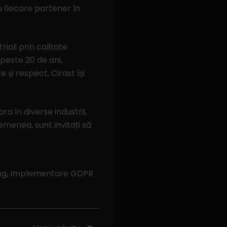
u fiecare partener în
iali prin calitate
peste 20 de ani,
 și respect, Cirast își
ra în diverse industrii,
semenea, sunt invitați să
ting, Implementare GDPR