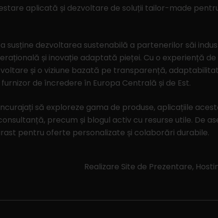
 testare aplicată și dezvoltare de soluții tailor-made pentr
a susține dezvoltarea sustenabilă a partenerilor săi industr
erațională și inovație adaptată pieței. Cu o experiență de 
ezvoltare și o viziune bazată pe transparență, adaptabilitate
 furnizor de încredere în Europa Centrală și de Est.
t încurajați să exploreze gama de produse, aplicațiile acesto
de consultanță, precum și blogul activ cu resurse utile. De a
irast pentru oferte personalizate și colaborări durabile.
Realizare Site de Prezentare, Hos