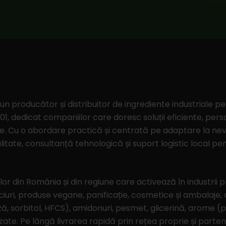
 un producător și distribuitor de ingrediente industriale pe
01, dedicat companiilor care doresc soluții eficiente, per
. Cu o abordare practică și centrată pe adaptare la nevoil
itate, consultanță tehnologică și suport logistic local pent
r din România și din regiune care activează în industrii
lciuri, produse vegane, panificație, cosmetice și ambalaje,
ă, sorbitol, HFCS), amidonuri, pesmet, glicerină, arome (
zate. Pe lângă livrarea rapidă prin rețea proprie și partene