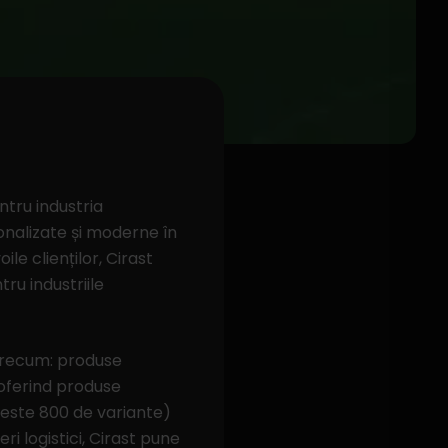
ntru industria
sonalizate și moderne în
e clienților, Cirast
ru industriile
 precum: produse
 oferind produse
peste 800 de variante)
ri logistici, Cirast pune