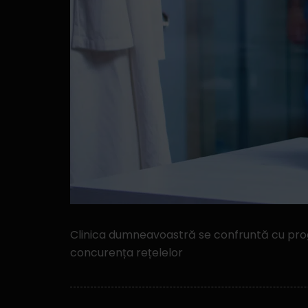
Clinica dumneavoastră se confruntă cu progr
concurența rețelelor