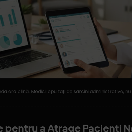
a era plină. Medicii epuizați de sarcini administrative, n
e pentru a Atrage Pacienți N