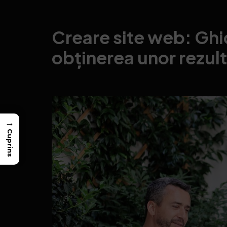
Creare site web: Ghid
obținerea unor rezult
→
Cuprins