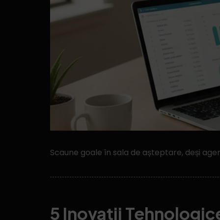
Scaune goale în sala de așteptare, deși agend
5 Inovații Tehnologic