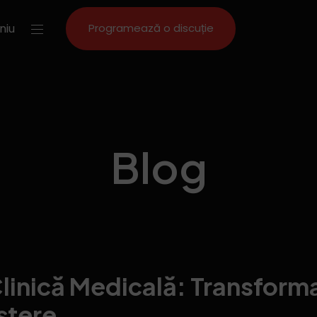
niu
Programează o discuție
Blog
inică Medicală: Transform
ștere