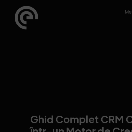
Me
Ghid Complet CRM Cl
într-un Motor de Cre