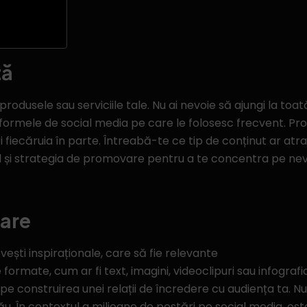
tă
odusele sau serviciile tale. Nu ai nevoie să ajungi la toat
atformele de social media pe care le folosesc frecvent. Profi
zi fiecăruia în parte. Întreabă-te ce tip de conținut ar atr
ul și strategia de promovare pentru a te concentra pe nevoi
oare
ovești inspiraționale, care să fie relevante
formate, cum ar fi text, imagini, videoclipuri sau infograf
onstruirea unei relații de încredere cu audiența ta. Nu ez
u. În contextul a milioane de postări pe social media, este d