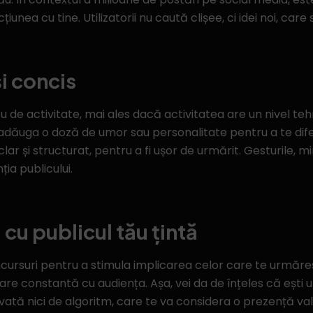
ea cu tine. Utilizatorii nu caută clișee, ci idei noi, care să
și concis
tău de activitate, mai ales dacă activitatea are un nivel t
oți adăuga o doză de umor sau personalitate pentru a te di
r și structurat, pentru a fi ușor de urmărit. Gesturile, mimica
ia publicului.
cu publicul tău țintă
cursuri pentru a stimula implicarea celor care te urmăr
 constantă cu audiența. Așa, vei da de înțeles că ești un 
rvată nici de algoritm, care te va considera o prezență va