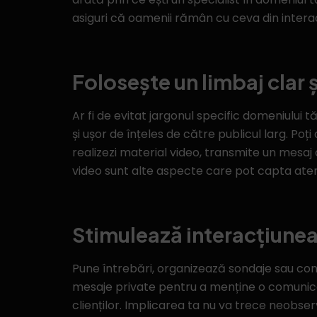
asiguri că oamenii rămân cu ceva din interacțiun
Folosește un limbaj clar 
Ar fi de evitat jargonul specific domeniului 
și ușor de înțeles de către publicul larg. P
realizezi material video, transmite un mesaj cla
video sunt alte aspecte care pot capta atenț
Stimulează interacțiunea 
Pune întrebări, organizează sondaje sau con
mesaje private pentru a menține o comunicare
clienților. Implicarea ta nu va trece neobse