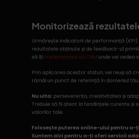
Monitorizează rezultatel
Urmărește indicatorii de performanță (KPI) p
rezultatele obținute și de feedback-ul primit
să îți
implementezi un CRM
unde vei vedea sit
Prin aplicarea acestor sfaturi, vei reuși să 
rămâi un punct de referință în domeniul tău
Nu uita:
perseverența, creativitatea și adap
Trebuie să fii atent la tendințele curente și 
valorilor tale.
Folosește puterea online-ului pentru a-ți
Suntem aici pentru a-ți oferi servicii adap