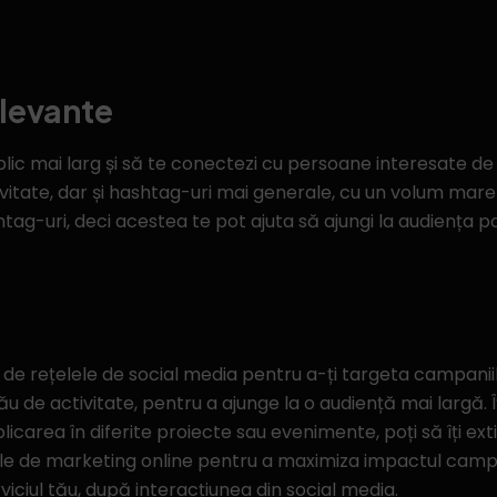
elevante
blic mai larg și să te conectezi cu persoane interesate de 
ivitate, dar și hashtag-uri mai generale, cu un volum mar
tag-uri, deci acestea te pot ajuta să ajungi la audiența po
e
e de rețelele de social media pentru a-ți targeta campaniil
 tău de activitate, pentru a ajunge la o audiență mai largă. 
plicarea în diferite proiecte sau evenimente, poți să îți exti
ale de marketing online pentru a maximiza impactul campa
iciul tău, după interacțiunea din social media.