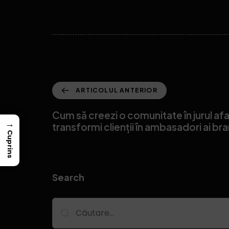
ARTICOLUL ANTERIOR
Cum să creezi o comunitate în jurul afac
→
transformi clienții în ambasadori ai br
Cuprins
Search