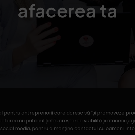
afacerea ta
l pentru antreprenorii care doresc să își promoveze produs
ctarea cu publicul țintă, creșterea vizibilității afacerii și
 social media, pentru a menține contactul cu oamenii inter