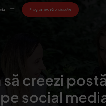
niu
Programează o discuție
să creezi postă
pe social medi