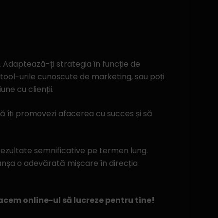
. Adaptează-ți strategia în funcție de
d tool-urile cunoscute de marketing, sau poți
une cu clienții.
să îți promovezi afacerea cu succes și să
rezultate semnificative pe termen lung.
clanșa o adevărată mișcare în direcția
acem online-ul să lucreze pentru tine!