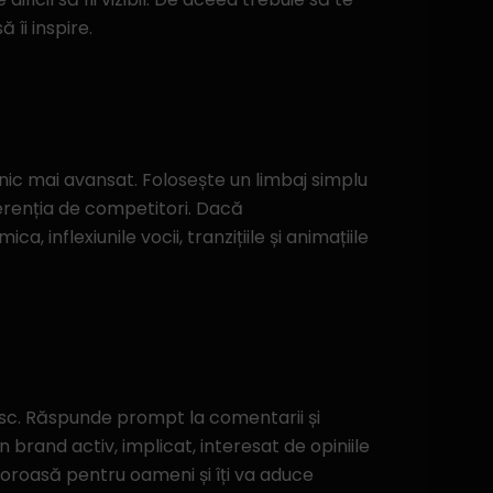
 îi inspire.
ehnic mai avansat. Folosește un limbaj simplu
ferenția de competitori. Dacă
, inflexiunile vocii, tranzițiile și animațiile
esc. Răspunde prompt la comentarii și
brand activ, implicat, interesat de opiniile
loroasă pentru oameni și îți va aduce