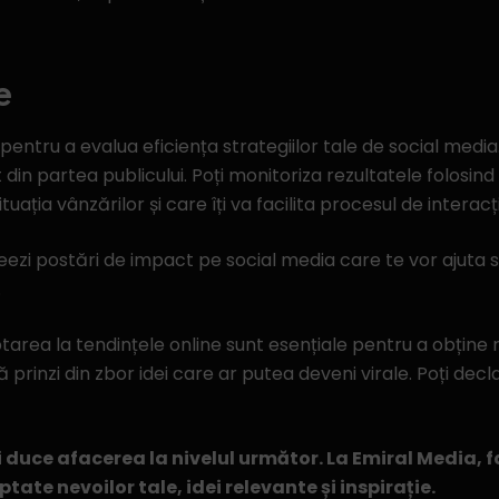
e
entru a evalua eficiența strategiilor tale de social media
 din partea publicului. Poți monitoriza rezultatele folosin
uația vânzărilor și care îți va facilita procesul de interacți
creezi postări de impact pe social media care te vor ajuta 
.
tarea la tendințele online sunt esențiale pentru a obține 
să prinzi din zbor idei care ar putea deveni virale. Poți de
 duce afacerea la nivelul următor. La Emiral Media, f
tate nevoilor tale, idei relevante și inspirație.