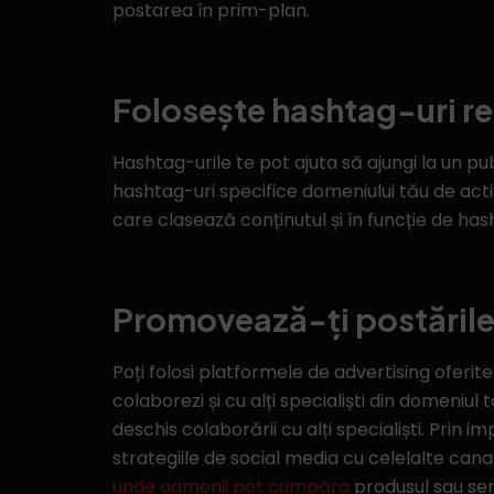
postarea în prim-plan.
Folosește hashtag-uri r
Hashtag-urile te pot ajuta să ajungi la un pu
hashtag-uri specifice domeniului tău de act
care clasează conținutul și în funcție de hash
Promovează-ți postăril
Poți folosi platformele de advertising oferit
colaborezi și cu alți specialiști din domeniul
deschis colaborării cu alți specialiști. Prin im
strategiile de social media cu celelalte can
unde oamenii pot cumpăra
produsul sau serv