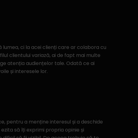
ă lumea, ci la acei clienți care ar colabora cu
lul clientului variază, ai de fapt mai multe
age atenția audiențelor tale. Odată ce ai
le și interesele lor.
ice, pentru a menține interesul și a deschide
ita să îți exprimi propria opinie și
ificil să fii vizibil. De aceea trebuie să te