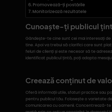
Promovează-ți postările
Monitorizează rezultatele
Cunoaște-ți publicul țin
Gândește-te cine sunt cei mai interesați de pr
tine. Apoi va trebui să clarifici care sunt pl
feluri de clienți și este necesar să te adrese
identificat publicul țintă, poți adapta mesaj
Creează conținut de val
Oferă informații utile, sfaturi practice sau p
pentru publicul tău. Folosește o varietate de 
comunicarea cu oamenii. Concentrează-te pe c
arată prin ce ești un specialist în domeniul tă