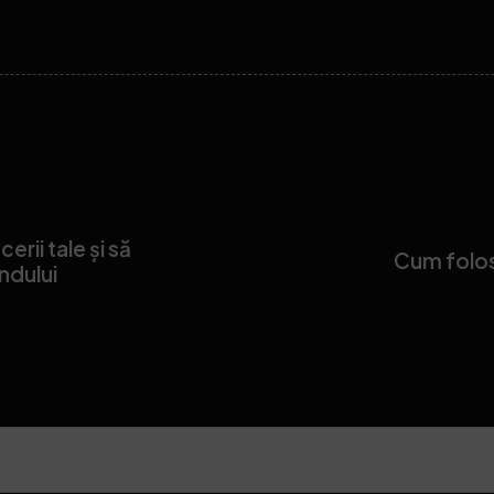
erii tale și să
Cum folos
andului