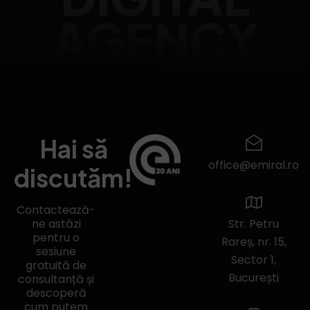
AGENCY
Hai să
office@emiral.ro
discutăm!
Contactează-
ne astăzi
Str. Petru
pentru o
Rareș, nr. 15,
sesiune
Sector 1,
gratuită de
București
consultanță și
descoperă
cum putem