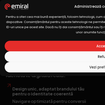
Administrează 
Programeaz
Soluții Web
Mentenanță
Marketing Digi
Pentru a oferi cea mai bună experiență, folosim tehnologii, cum a
dispozitive. Consimțământul pentru aceste tehnologii ne permi
ID-uri unice pe acest site. Dacă nu îți dai consimțământul sau î
unor anumite funcțio
Creare site de prezentare –
Soluții personalizate pentru
Acce
afacerea ta
Ref
Vezi pref
Creare site personalizat pentru
identitate digitală reală.
Design unic, adaptat brandului tău
pentru o identitate coerentă
Navigare optimizată pentru conversii