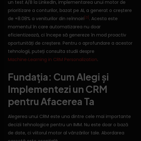
un test A/B la LinkedIn, implementarea unui motor de
prioritizare a conturilor, bazat pe AI, a generat o creștere
[3]
de +8.08% a veniturilor din reînnoiri
. Acesta este
momentul în care automatizarea nu doar
eficientizează, ci începe să genereze în mod proactiv
oportunități de creștere. Pentru o aprofundare a acestor
tehnologii, puteți consulta studii despre
Machine‑Learning in CRM Personalization
.
Fundația: Cum Alegi și
Implementezi un CRM
pentru Afacerea Ta
Alegerea unui CRM este una dintre cele mai importante
decizii tehnologice pentru un IMM. Nu este doar o bază
de date, ci viitorul motor al vânzărilor tale. Abordarea
corectă este esențială.