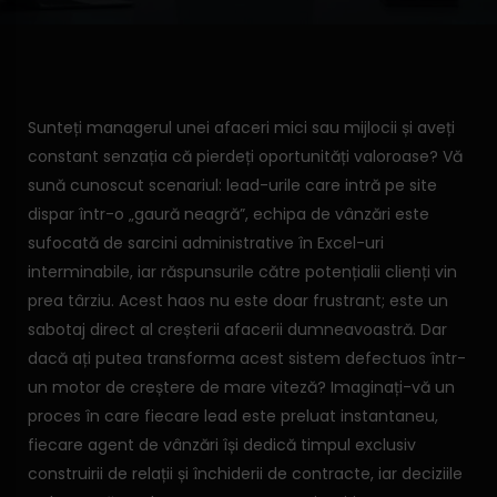
Sunteți managerul unei afaceri mici sau mijlocii și aveți
constant senzația că pierdeți oportunități valoroase? Vă
sună cunoscut scenariul: lead-urile care intră pe site
dispar într-o „gaură neagră”, echipa de vânzări este
sufocată de sarcini administrative în Excel-uri
interminabile, iar răspunsurile către potențialii clienți vin
prea târziu. Acest haos nu este doar frustrant; este un
sabotaj direct al creșterii afacerii dumneavoastră. Dar
dacă ați putea transforma acest sistem defectuos într-
un motor de creștere de mare viteză? Imaginați-vă un
proces în care fiecare lead este preluat instantaneu,
fiecare agent de vânzări își dedică timpul exclusiv
construirii de relații și închiderii de contracte, iar deciziile