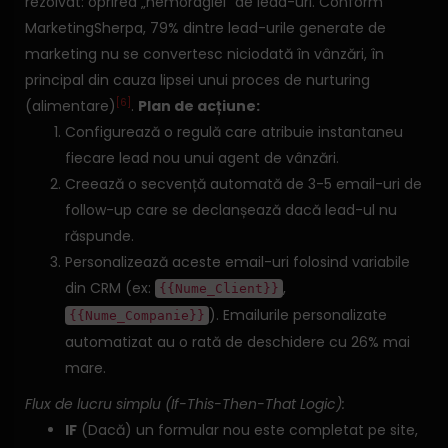
rezolvat: oprirea „hemoragiei” de lead-uri. Conform
MarketingSherpa, 79% dintre lead-urile generate de
marketing nu se convertesc niciodată în vânzări, în
principal din cauza lipsei unui proces de nurturing
[6]
(alimentare)
.
Plan de acțiune:
Configurează o regulă care atribuie instantaneu
fiecare lead nou unui agent de vânzări.
Creează o secvență automată de 3-5 email-uri de
follow-up care se declanșează dacă lead-ul nu
răspunde.
Personalizează aceste email-uri folosind variabile
din CRM (ex:
,
{{Nume_Client}}
). Emailurile personalizate
{{Nume_Companie}}
automatizat au o rată de deschidere cu 26% mai
mare.
Flux de lucru simplu (If-This-Then-That Logic):
IF
(Dacă) un formular nou este completat pe site,