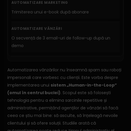
Trimiterea unui e-book după abonare
O secvență de 3 email-uri de follow-up după un
demo
Automatizarea vânzărilor nu înseamnă spam sau roboți
impersonali care vorbesc cu clienții. Este vorba despre
implementarea unui
sistem „Human-in-the-Loop”
(omul în centrul buclei)
. Scopul este să folosești
tehnologia pentru a elimina sarcinile repetitive și
administrative, permițând agenților de vânzări să facă
ceea ce știu mai bine: să asculte, să înțeleagă nevoile
clientului și să ofere soluții. Studiile arată că
automatizarea poate reduce timpul administrativ al