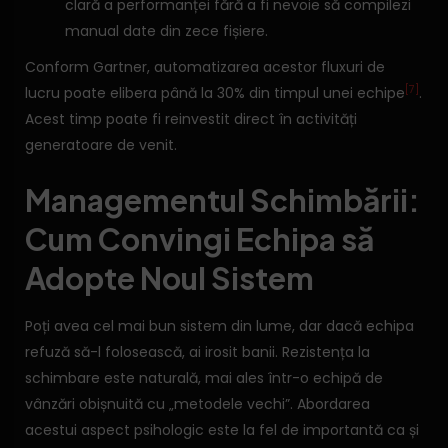
clară a performanței fără a fi nevoie să compilezi
manual date din zece fișiere.
Conform Gartner, automatizarea acestor fluxuri de
[7]
lucru poate elibera până la 30% din timpul unei echipe
.
Acest timp poate fi reinvestit direct în activități
generatoare de venit.
Managementul Schimbării:
Cum Convingi Echipa să
Adopte Noul Sistem
Poți avea cel mai bun sistem din lume, dar dacă echipa
refuză să-l folosească, ai irosit banii. Rezistența la
schimbare este naturală, mai ales într-o echipă de
vânzări obișnuită cu „metodele vechi”. Abordarea
acestui aspect psihologic este la fel de importantă ca și