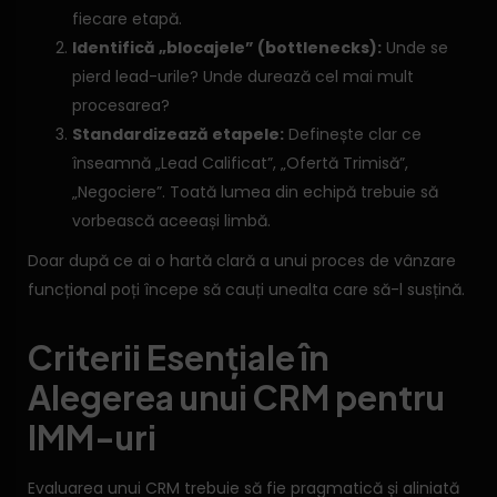
fiecare etapă.
Identifică „blocajele” (bottlenecks):
Unde se
pierd lead-urile? Unde durează cel mai mult
procesarea?
Standardizează etapele:
Definește clar ce
înseamnă „Lead Calificat”, „Ofertă Trimisă”,
„Negociere”. Toată lumea din echipă trebuie să
vorbească aceeași limbă.
Doar după ce ai o hartă clară a unui proces de vânzare
funcțional poți începe să cauți unealta care să-l susțină.
Criterii Esențiale în
Alegerea unui CRM pentru
IMM-uri
Evaluarea unui CRM trebuie să fie pragmatică și aliniată