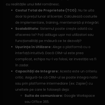
cu realitățile unui IMM românesc.
Costul Total de Proprietate (TCO):
Nu te uita
doar la prețul lunar al licenței. Calculează costurile
de implementare, training, mentenanță și integrări.
Scalabilitate:
Sistemul poate crește odată cu
afacerea ta? Poți adăuga ușor noi utilizatori sau
funcționalități pe măsură ce te dezvolți?
Ușurința în Utilizare:
Alege o platformă cu o
interfață intuitivă. Dacă CRM-ul este prea
complicat, echipa nu-l va folosi, iar investiția va fi
în zadar.
Capacități de Integrare:
Acesta este un criteriu
critic. Asigură-te că CRM-ul se poate integra nativ
sau prin platforme intermediare (ex: Zapier) cu
uneltele pe care le folosești deja:
Suita de comunicare:
Google Workspace
sau Office 365.