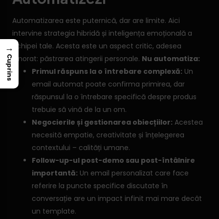
Automatizarea este puternică, dar are limite. Aici
intervine strategia hibridă și inteligența emoțională a
echipei tale. Acesta este un aspect critic, adesea
→
Cuprins
ignorat: păstrarea atingerii personale.
Nu automatiza:
Primul răspuns la o întrebare complexă:
Un
email automat poate confirma primirea, dar
răspunsul la o întrebare specifică despre produs
trebuie să vină de la un om.
Negocierile și gestionarea obiecțiilor:
Acestea
necesită empatie, creativitate și înțelegerea
contextului – calități umane.
Follow-up-ul post-demo sau post-întâlnire
importantă:
Un email personalizat care face
referire la puncte specifice discutate în
conversație are un impact infinit mai mare decât
un template.