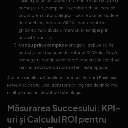
sesiuni periodice, creează tutoriale video scurte și
numește un „campion” în cadrul echipei care să
poată oferi ajutor colegilor. Folosirea unor modele
de coaching, precum GROW, poate ajuta la
ghidarea individuală a membrilor echipei prin
această tranziție.
Condu prin exemplu:
Managerul trebuie să fie
primul și cel mai activ utilizator al CRM-ului. Dacă
managerul continuă să ceară rapoarte în Excel, va
semnala echipei că noul sistem este opțional.
Așa cum subliniază publicații precum Harvard Business
Review, succesul unei transformări digitale depinde mai
mult de oameni decât de tehnologie.
Măsurarea Succesului: KPI-
uri și Calculul ROI pentru