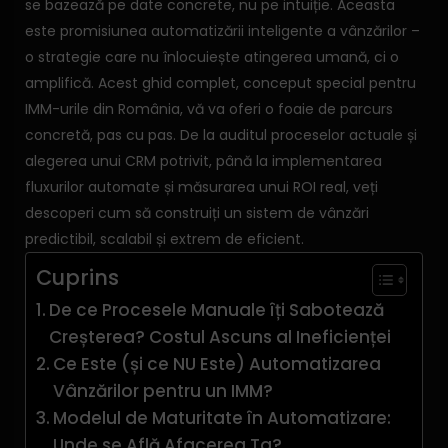
se bazează pe date concrete, nu pe intuiție. Aceasta
este promisiunea automatizării inteligente a vânzărilor –
o strategie care nu înlocuiește atingerea umană, ci o
amplifică. Acest ghid complet, conceput special pentru
IMM-urile din România, vă va oferi o foaie de parcurs
concretă, pas cu pas. De la auditul proceselor actuale și
alegerea unui CRM potrivit, până la implementarea
fluxurilor automate și măsurarea unui ROI real, veți
descoperi cum să construiți un sistem de vânzări
predictibil, scalabil și extrem de eficient.
Cuprins
De ce Procesele Manuale îți Sabotează
Creșterea? Costul Ascuns al Ineficienței
Ce Este (și ce NU Este) Automatizarea
Vânzărilor pentru un IMM?
Modelul de Maturitate în Automatizare:
Unde se Află Afacerea Ta?