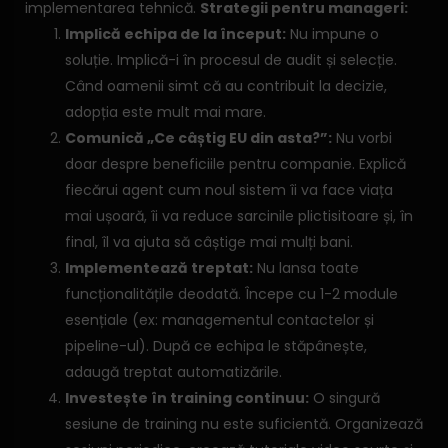
implementarea tehnică.
Strategii pentru manageri:
Implică echipa de la început:
Nu impune o
soluție. Implică-i în procesul de audit și selecție.
Când oamenii simt că au contribuit la decizie,
adopția este mult mai mare.
Comunică „Ce câștig EU din asta?”:
Nu vorbi
doar despre beneficiile pentru companie. Explică
fiecărui agent cum noul sistem îi va face viața
mai ușoară, îi va reduce sarcinile plictisitoare și, în
final, îl va ajuta să câștige mai mulți bani.
Implementează treptat:
Nu lansa toate
funcționalitățile deodată. Începe cu 1-2 module
esențiale (ex: managementul contactelor și
pipeline-ul). După ce echipa le stăpânește,
adaugă treptat automatizările.
Investește în training continuu:
O singură
sesiune de training nu este suficientă. Organizează