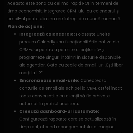
Aceasta este zona cu cel mai rapid ROI în termeni de
timp economisit. Integrarea CRM-ului cu calendarul și
email-ul poate elimina ore întregi de muncă manuală.
Plan de acțiune:
Integrează calendarele:
Folosește unelte
precum Calendly sau funcționalitățile native ale
CRM-ului pentru a permite clienților să-și
programeze singuri întâlniri în sloturile disponibile
ale agenților. Gata cu zecile de email-uri „Ești liber
marți la 11?”.
Sincronizează email-urile:
Conectează
conturile de email ale echipei la CRM, astfel încât
toate conversațiile cu clienții să fie arhivate
automat în profilul acestora.
Creează dashboard-uri automate:
Configurează rapoarte care se actualizează în
timp real, oferind managementului o imagine