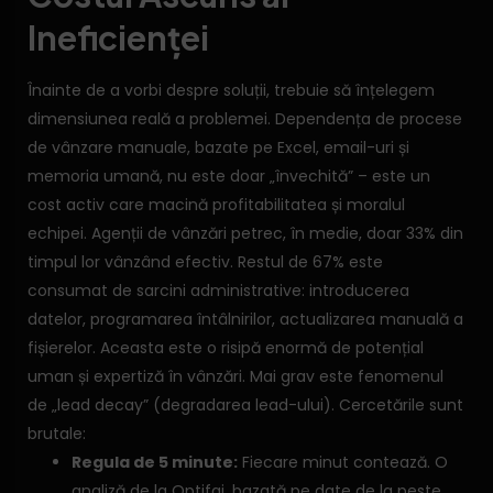
Ineficienței
Înainte de a vorbi despre soluții, trebuie să înțelegem
dimensiunea reală a problemei. Dependența de procese
de vânzare manuale, bazate pe Excel, email-uri și
memoria umană, nu este doar „învechită” – este un
cost activ care macină profitabilitatea și moralul
echipei. Agenții de vânzări petrec, în medie, doar 33% din
timpul lor vânzând efectiv. Restul de 67% este
consumat de sarcini administrative: introducerea
datelor, programarea întâlnirilor, actualizarea manuală a
fișierelor. Aceasta este o risipă enormă de potențial
uman și expertiză în vânzări. Mai grav este fenomenul
de „lead decay” (degradarea lead-ului). Cercetările sunt
brutale:
Regula de 5 minute:
Fiecare minut contează. O
analiză de la Optifai, bazată pe date de la peste