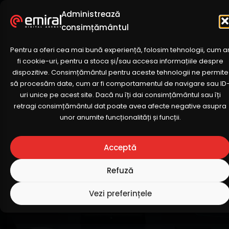
Administrează
Meniu
consimțământul
Pentru a oferi cea mai bună experiență, folosim tehnologii, cum a
fi cookie-uri, pentru a stoca și/sau accesa informațiile despre
dispozitive. Consimțământul pentru aceste tehnologii ne permite
să procesăm date, cum ar fi comportamentul de navigare sau ID
Ghid Complet de
uri unice pe acest site. Dacă nu îți dai consimțământul sau îți
retragi consimțământul dat poate avea afecte negative asupra
Automatizare a Vânzărilor:
unor anumite funcționalități și funcții.
Transformați Procesele
Manuale într-un Motor de
Acceptă
Creștere pentru IMM-uri
Refuză
Vezi preferințele