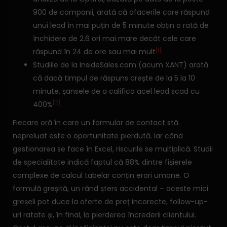
900 de companii, arată că afacerile care răspund
unui lead în mai puțin de 5 minute obțin o rată de
închidere de 2.6 ori mai mare decât cele care
[1]
răspund în 24 de ore sau mai mult
.
Studiile de la InsideSales.com (acum XANT) arată
că dacă timpul de răspuns crește de la 5 la 10
minute, șansele de a califica acel lead scad cu
[2]
400%
.
Fiecare oră în care un formular de contact stă
nepreluat este o oportunitate pierdută. Iar când
gestionarea se face în Excel, riscurile se multiplică. Studii
de specialitate indică faptul că 88% dintre fișierele
complexe de calcul tabelar conțin erori umane. O
formulă greșită, un rând șters accidental – aceste mici
greșeli pot duce la oferte de preț incorecte, follow-up-
uri ratate și, în final, la pierderea încrederii clientului.