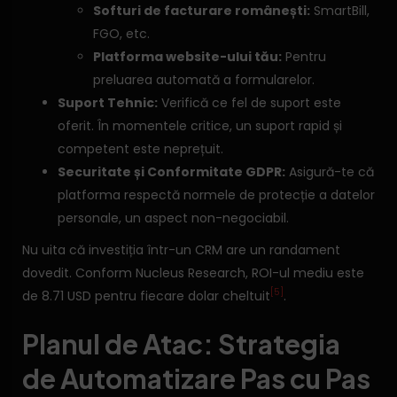
Softuri de facturare românești:
SmartBill,
FGO, etc.
Platforma website-ului tău:
Pentru
preluarea automată a formularelor.
Suport Tehnic:
Verifică ce fel de suport este
oferit. În momentele critice, un suport rapid și
competent este neprețuit.
Securitate și Conformitate GDPR:
Asigură-te că
platforma respectă normele de protecție a datelor
personale, un aspect non-negociabil.
Nu uita că investiția într-un CRM are un randament
dovedit. Conform Nucleus Research, ROI-ul mediu este
[5]
de 8.71 USD pentru fiecare dolar cheltuit
.
Planul de Atac: Strategia
de Automatizare Pas cu Pas