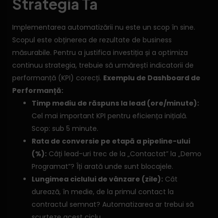
Strategia Ta
Implementarea automatizării nu este un scop în sine.
Scopul este obținerea de rezultate de business
măsurabile. Pentru a justifica investiția și a optimiza
continuu strategia, trebuie să urmărești indicatorii de
performanță (KPI) corecți.
Exemplu de Dashboard de
Performanță:
Timp mediu de răspuns la lead (ore/minute):
Cel mai important KPI pentru eficiența inițială.
Scop: sub 5 minute.
Rata de conversie pe etapă a pipeline-ului
(%):
Câți lead-uri trec de la „Contactat” la „Demo
Programat”? Îți arată unde sunt blocajele.
Lungimea ciclului de vânzare (zile):
Cât
durează, în medie, de la primul contact la
contractul semnat? Automatizarea ar trebui să
scurteze acest ciclu.