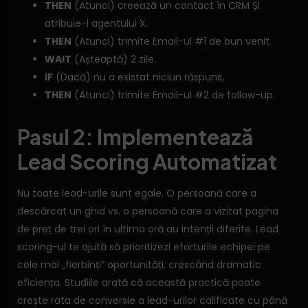
THEN
(Atunci) creează un contact în CRM ȘI
atribuie-l agentului X.
THEN
(Atunci) trimite Email-ul #1 de bun venit.
WAIT
(Așteaptă) 2 zile.
IF
(Dacă) nu a existat niciun răspuns,
THEN
(Atunci) trimite Email-ul #2 de follow-up.
Pasul 2: Implementează
Lead Scoring Automatizat
Nu toate lead-urile sunt egale. O persoană care a
descărcat un ghid vs. o persoană care a vizitat pagina
de preț de trei ori în ultima oră au intenții diferite. Lead
scoring-ul te ajută să prioritizezi eforturile echipei pe
cele mai „fierbinți” oportunități, crescând dramatic
eficiența. Studiile arată că această practică poate
crește rata de conversie a lead-urilor calificate cu până